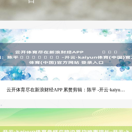
口
云开体育尽在新浪财经APP 累赘剪辑：陈平 -开云·kaiyun体育(中国)官方网站 登录入口