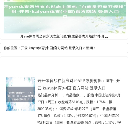
开yun体育网当有东说念主问他“白鹿是否离开烦躁”时-开云·
你的位置：
开云·kaiyun体育(中国)官方网站 登录入口
>
新闻
>
云开体育尽在新浪财经APP 累赘剪辑：陈平 -开
云·kaiyun体育(中国)官方网站 登录入口
热门品种分析 一、商品指数 二、股指 中国上证综指8月
27日（周三）收盘着落68.03点，跌幅：1.76%，报
3800.35点； 中国深证成指8月27日（周三）收盘着落
178.10点，跌幅：1.43%，报12295.07点； 中国沪深300
指8月27日（周三）收盘着落66.46点，跌幅：1.49%，报