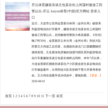
开云体育嫌疑东谈主包某在街上闲荡时被放工民
警认出-开云·kaiyun体育(中国)官方网站 登录入
口
近日，大连市公安局金普新分袂局（金州分局）破获系
列盗窃电动自行车案件，嫌疑东谈主包某在街上闲荡时
被放工民警认出，后经解救刑警协力将其握获。 8月8日
晚17时50分，金普新区公本分局（金州分局）刑侦大队
民警王大伟放工后买菜，在拥政街谈北门口菜阛阓隔邻
倏得发现，又名着深色穿戴的须眉与辖区系列盗窃电动
自行车案嫌疑东谈主包某长相终点同样。本年7月以来，
大连金普新区拥政街谈某住户小区接连发生多起电动自
行车被盗案件，分局刑侦大队安排精干警力开展考查使
命。王大伟在该案件侦办经由中，紧铭刻着...
【更多...】
2026-08-01
首页
1
2
3
4
5
6
7
8
9
10
11
下一页
末页