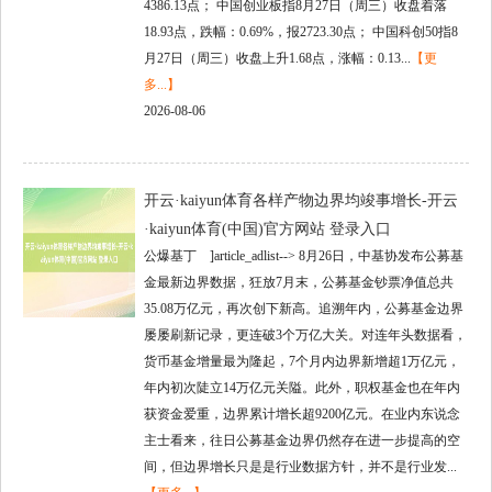
4386.13点； 中国创业板指8月27日（周三）收盘着落
18.93点，跌幅：0.69%，报2723.30点； 中国科创50指8
月27日（周三）收盘上升1.68点，涨幅：0.13...
【更
多...】
2026-08-06
开云·kaiyun体育各样产物边界均竣事增长-开云
·kaiyun体育(中国)官方网站 登录入口
公爆基丁 ]article_adlist--> 8月26日，中基协发布公募基
金最新边界数据，狂放7月末，公募基金钞票净值总共
35.08万亿元，再次创下新高。追溯年内，公募基金边界
屡屡刷新记录，更连破3个万亿大关。对连年头数据看，
货币基金增量最为隆起，7个月内边界新增超1万亿元，
年内初次陡立14万亿元关隘。此外，职权基金也在年内
获资金爱重，边界累计增长超9200亿元。在业内东说念
主士看来，往日公募基金边界仍然存在进一步提高的空
间，但边界增长只是是行业数据方针，并不是行业发...